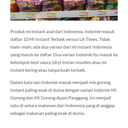
Produk mi instant asal dari Indonesia, Indomie masuk
daftar 10 Mi Instant Terbaik versus LA Times. Tidak
main-main, ada dua variasi dari mi instant Indonesia
yang masuk ke daftar. Dua variasi Indomie itu masuk ke
kelompok best saucy (dry) instan noodles atau mi
instant kering atau tanpa kuah terbaik.
Dalam kata lain Indomie masuk menjadi mie goreng
instant paling enak di dunia dengan variasi Indomie Mi
Goreng dan Mi Goreng Ayam Panggang. Ini menjadi
satu di antara makanan dari Indonesia yang di anggap
sebagai makanan paling enak di dunia.