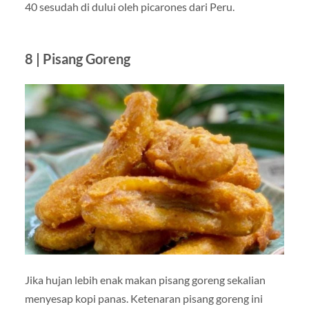
40 sesudah di dului oleh picarones dari Peru.
8 | Pisang Goreng
Jika hujan lebih enak makan pisang goreng sekalian
menyesap kopi panas. Ketenaran pisang goreng ini