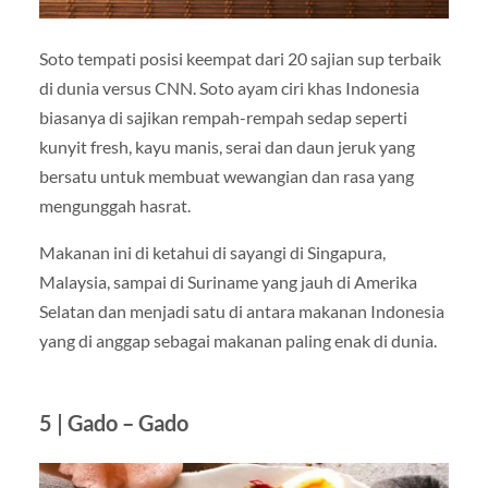
Soto tempati posisi keempat dari 20 sajian sup terbaik
di dunia versus CNN. Soto ayam ciri khas Indonesia
biasanya di sajikan rempah-rempah sedap seperti
kunyit fresh, kayu manis, serai dan daun jeruk yang
bersatu untuk membuat wewangian dan rasa yang
mengunggah hasrat.
Makanan ini di ketahui di sayangi di Singapura,
Malaysia, sampai di Suriname yang jauh di Amerika
Selatan dan menjadi satu di antara makanan Indonesia
yang di anggap sebagai makanan paling enak di dunia.
5 | Gado – Gado